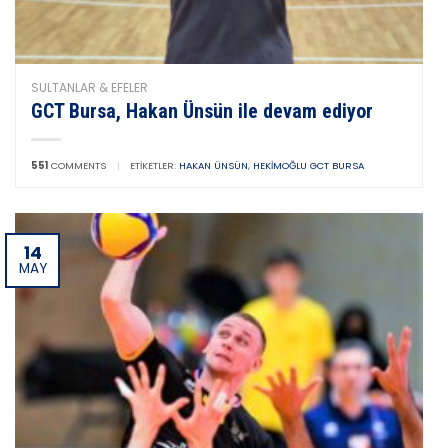
SULTANLAR & EFELER
GCT Bursa, Hakan Ünsün ile devam ediyor
551
COMMENTS
|
ETIKETLER:
HAKAN ÜNSÜN
,
HEKIMOĞLU GCT BURSA
14
MAY