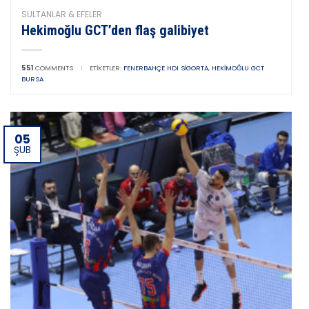
SULTANLAR & EFELER
Hekimoğlu GCT’den flaş galibiyet
551
COMMENTS
|
ETIKETLER:
FENERBAHÇE HDI SIGORTA
,
HEKIMOĞLU GCT
BURSA
05
ŞUB