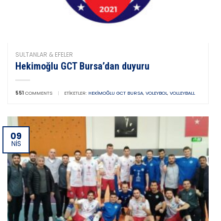
SULTANLAR & EFELER
Hekimoğlu GCT Bursa’dan duyuru
551
COMMENTS
|
ETIKETLER:
HEKIMOĞLU GCT BURSA
,
VOLEYBOL
,
VOLLEYBALL
09
NIS