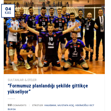
04
KAS
SULTANLAR & EFELER
“Formumuz planlandığı şekilde gittikçe
yükseliyor”
551
COMMENTS
|
ETIKETLER:
HALKBANK
,
MUSTAFA KOÇ
,
HEKIMOĞLU GCT
BURSA