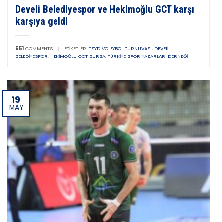
Develi Belediyespor ve Hekimoğlu GCT karşı
karşıya geldi
551
COMMENTS
|
ETIKETLER:
TSYD VOLEYBOL TURNUVASI
,
DEVELI
BELEDIYESPOR
,
HEKIMOĞLU GCT BURSA
,
TÜRKIYE SPOR YAZARLARI DERNEĞI
19
MAY