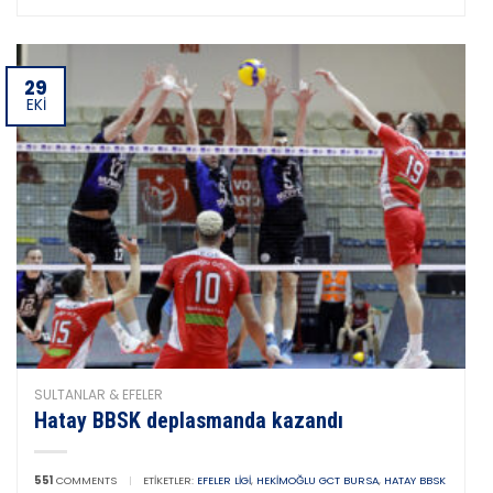
29
EKI
SULTANLAR & EFELER
Hatay BBSK deplasmanda kazandı
551
COMMENTS
|
ETIKETLER:
EFELER LIGI
,
HEKIMOĞLU GCT BURSA
,
HATAY BBSK