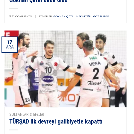
551
COMMENTS
|
ETIKETLER:
GÖKHAN ÇATAL
,
HEKIMOĞLU GCT BURSA
17
ARA
SULTANLAR & EFELER
TÜRŞAD ilk devreyi galibiyetle kapattı