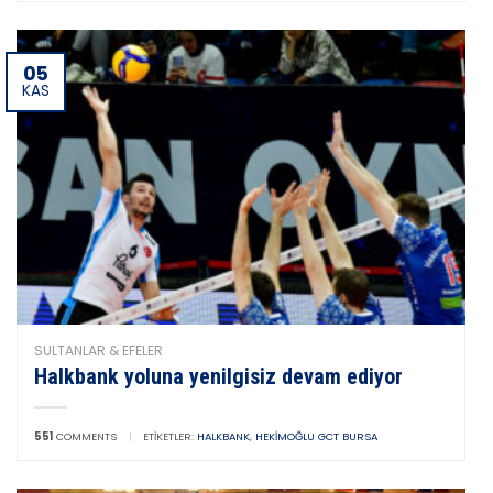
05
KAS
SULTANLAR & EFELER
Halkbank yoluna yenilgisiz devam ediyor
551
COMMENTS
|
ETIKETLER:
HALKBANK
,
HEKIMOĞLU GCT BURSA