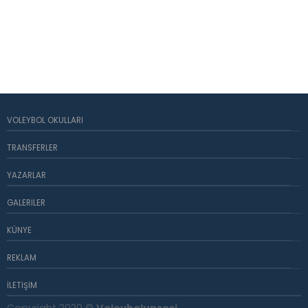
VOLEYBOL OKULLARI
TRANSFERLER
YAZARLAR
GALERILER
KÜNYE
REKLAM
İLETIŞIM
Copyright 2020 ©
Voleybolunsesi
.