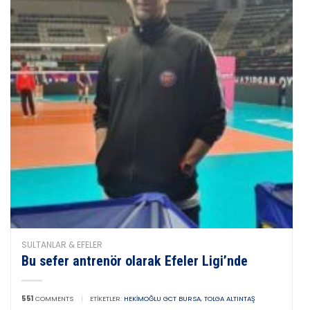
SULTANLAR & EFELER
Bu sefer antrenör olarak Efeler Ligi’nde
551
COMMENTS
|
ETIKETLER:
HEKIMOĞLU GCT BURSA
,
TOLGA ALTINTAŞ