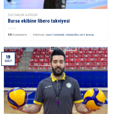
SULTANLAR & EFELER
Bursa ekibine libero takviyesi
551
COMMENTS
|
ETIKETLER:
UMUT ÖZDEMIR
,
HEKIMOĞLU GCT BURSA
19
MAY