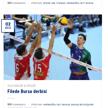
551
COMMENTS
|
ETIKETLER:
EFELER LIGI
,
TÜRŞAD
,
HEKIMOĞLU GCT BURSA
02
ARA
SULTANLAR & EFELER
Filede Bursa derbisi
551
COMMENTS
|
ETIKETLER:
HEKIMOĞLU GCT BURSA
,
BURSA BÜYÜKŞEHIR