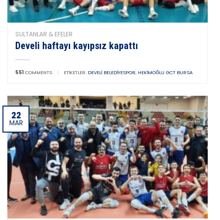
SULTANLAR & EFELER
Develi haftayı kayıpsız kapattı
551
COMMENTS
|
ETIKETLER:
DEVELI BELEDIYESPOR
,
HEKIMOĞLU GCT BURSA
22
MAR