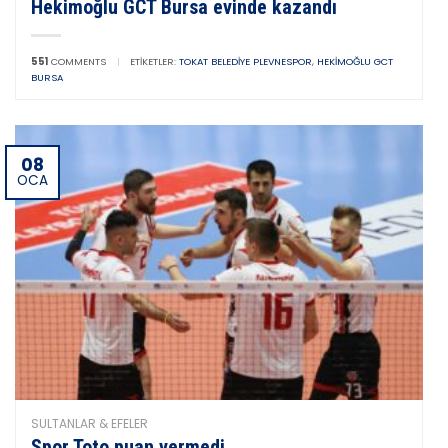
Hekimoğlu GCT Bursa evinde kazandı
551
COMMENTS
|
ETIKETLER:
TOKAT BELEDIYE PLEVNESPOR
,
HEKIMOĞLU GCT
BURSA
08
OCA
SULTANLAR & EFELER
Spor Toto puan vermedi