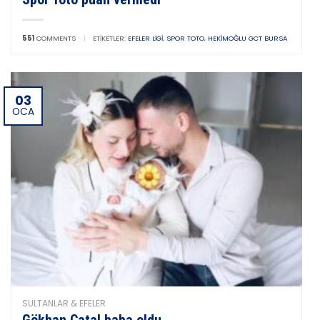
551
COMMENTS
|
ETIKETLER:
EFELER LIGI
,
SPOR TOTO
,
HEKIMOĞLU GCT BURSA
03
OCA
SULTANLAR & EFELER
Gökhan Çatal baba oldu