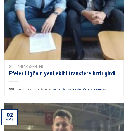
SULTANLAR & EFELER
Efeler Ligi’nin yeni ekibi transfere hızlı girdi
551
COMMENTS
|
ETIKETLER:
KADIR BIRCAN
,
HEKIMOĞLU GCT BURSA
02
MAY