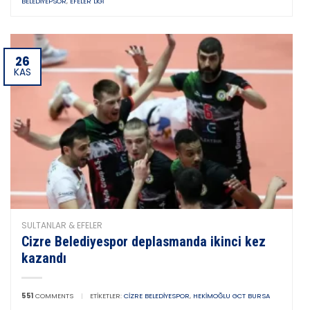
BELEDIYEPSOR
,
EFELER LIGI
26
KAS
SULTANLAR & EFELER
Cizre Belediyespor deplasmanda ikinci kez
kazandı
551
COMMENTS
|
ETIKETLER:
CIZRE BELEDIYESPOR
,
HEKIMOĞLU GCT BURSA