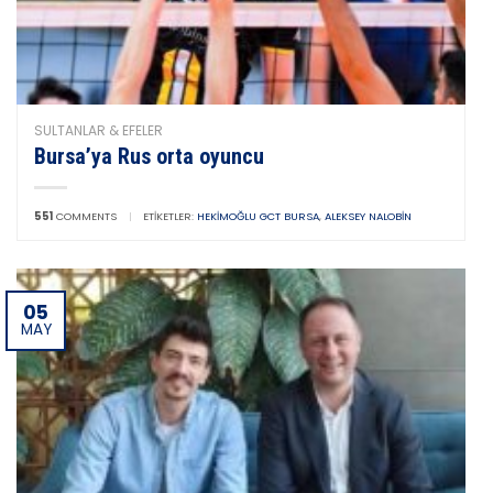
SULTANLAR & EFELER
Bursa’ya Rus orta oyuncu
551
COMMENTS
|
ETIKETLER:
HEKIMOĞLU GCT BURSA
,
ALEKSEY NALOBIN
05
MAY