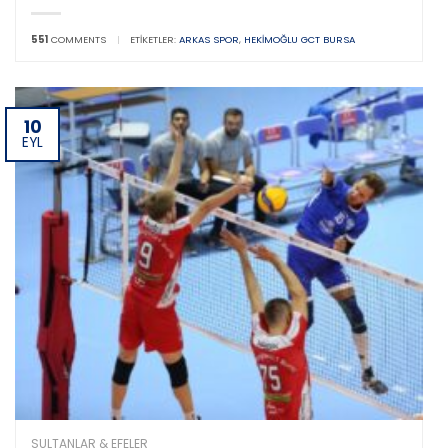
551
COMMENTS
|
ETIKETLER:
ARKAS SPOR
,
HEKIMOĞLU GCT BURSA
10
EYL
SULTANLAR & EFELER