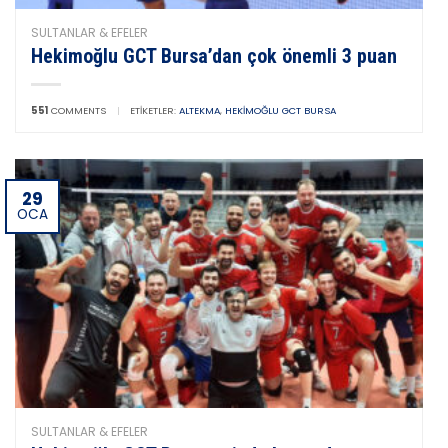
SULTANLAR & EFELER
Hekimoğlu GCT Bursa’dan çok önemli 3 puan
551
COMMENTS
|
ETIKETLER:
ALTEKMA
,
HEKIMOĞLU GCT BURSA
29
OCA
SULTANLAR & EFELER