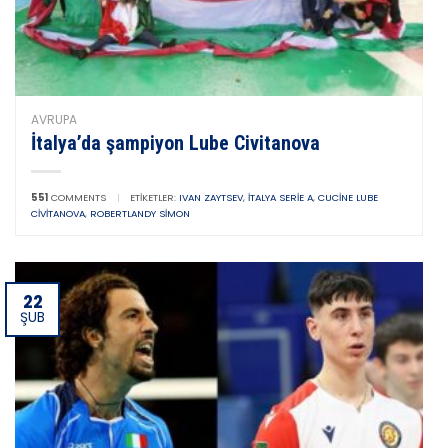
AVRUPA
İtalya’da şampiyon Lube Civitanova
551
COMMENTS
|
ETIKETLER:
IVAN ZAYTSEV
,
İTALYA SERIE A
,
CUCINE LUBE
CIVITANOVA
,
ROBERTLANDY SIMON
22
ŞUB