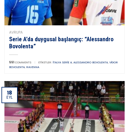
AVRUPA
Serie A’da duygusal başlangıç: “Alessandro
Bovolenta”
551
COMMENTS
|
ETIKETLER:
İTALYA SERIE A
,
ALESSANDRO BOVOLENTA
,
VIGOR
BOVOLENTA
,
RAVENNA
18
EYL