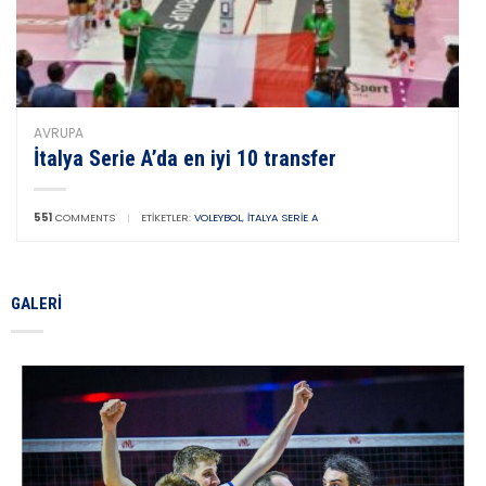
AVRUPA
İtalya Serie A’da en iyi 10 transfer
551
COMMENTS
|
ETIKETLER:
VOLEYBOL
,
İTALYA SERIE A
GALERI