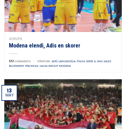
AVRUPA
Modena elendi, Adis en skorer
551
COMMENTS
|
ETIKETLER:
ADIS LAGUMDZIJA
,
İTALYA SERIE A
,
GAS SALES
BLUENERGY PIACENZA
,
VALSA GROUP MODENA
13
MAY