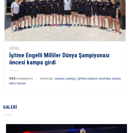
GENEL
İşitme Engelli Milliler Dünya Şampiyonası
öncesi kampa girdi
550
COMMENTS
|
ETIKETLER:
OSMAN ÇARKÇI
,
İŞITME ENGELLI VOLEYBOL KADIN
MILLI TAKIMI
GALERI