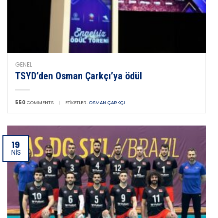
GENEL
TSYD’den Osman Çarkçı’ya ödül
550
COMMENTS
|
ETIKETLER:
OSMAN ÇARKÇI
19
NIS