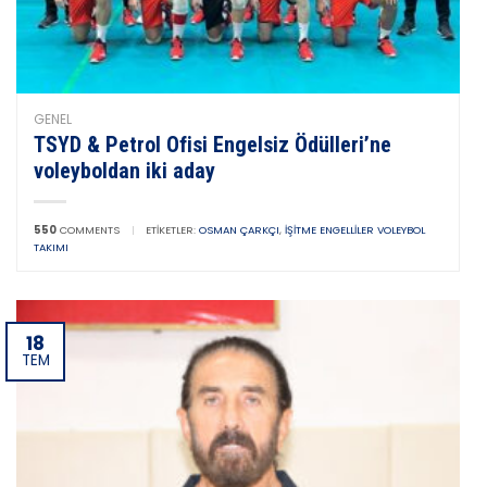
GENEL
TSYD & Petrol Ofisi Engelsiz Ödülleri’ne
voleyboldan iki aday
550
COMMENTS
|
ETIKETLER:
OSMAN ÇARKÇI
,
İŞITME ENGELLILER VOLEYBOL
TAKIMI
18
TEM