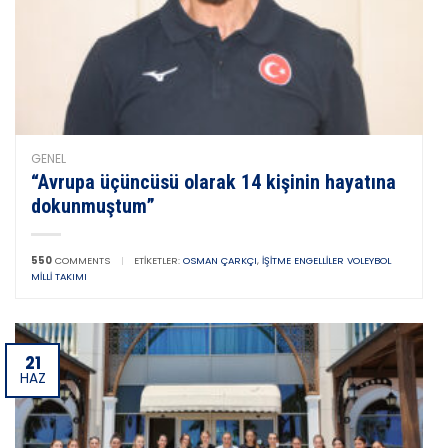
GENEL
“Avrupa üçüncüsü olarak 14 kişinin hayatına
dokunmuştum”
550
COMMENTS
|
ETIKETLER:
OSMAN ÇARKÇI
,
İŞITME ENGELLILER VOLEYBOL
MILLI TAKIMI
21
HAZ