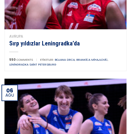
AVRUPA
Sırp yıldızlar Leningradka’da
550
COMMENTS
|
ETIKETLER:
BOJANA DRCA
,
BRANKICA MIHAJLOVIC
,
LENINGRADKA SAINT PETERSBURG
06
AĞU