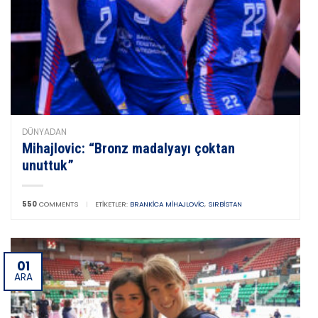
DÜNYADAN
Mihajlovic: “Bronz madalyayı çoktan
unuttuk”
550
COMMENTS
|
ETIKETLER:
BRANKICA MIHAJLOVIC
,
SIRBISTAN
01
ARA