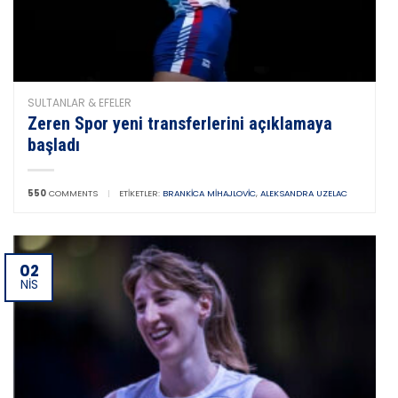
SULTANLAR & EFELER
Zeren Spor yeni transferlerini açıklamaya
başladı
550
COMMENTS
|
ETIKETLER:
BRANKICA MIHAJLOVIC
,
ALEKSANDRA UZELAC
02
NIS