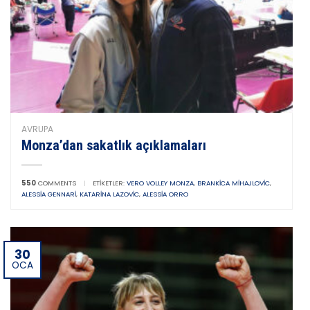
AVRUPA
Monza’dan sakatlık açıklamaları
550
COMMENTS
|
ETIKETLER:
VERO VOLLEY MONZA
,
BRANKICA MIHAJLOVIC
,
ALESSIA GENNARI
,
KATARINA LAZOVIC
,
ALESSIA ORRO
30
OCA