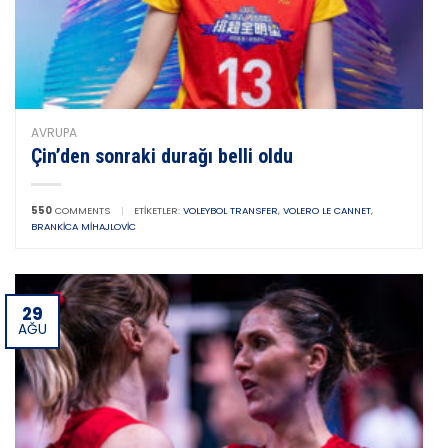
AVRUPA
Çin’den sonraki durağı belli oldu
550
COMMENTS
|
ETIKETLER:
VOLEYBOL TRANSFER
,
VOLERO LE CANNET
,
BRANKICA MIHAJLOVIC
29
AĞU