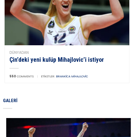
DÜNYADAN
Çin’deki yeni kulüp Mihajlovic’i istiyor
550
COMMENTS
|
ETIKETLER:
BRANKICA MIHAJLOVIC
GALERI