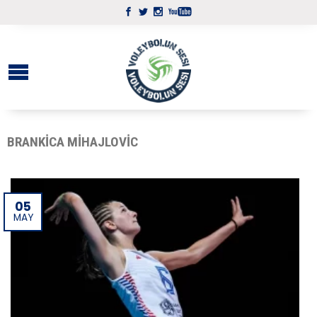
BRANKICA MIHAJLOVIC
05
MAY