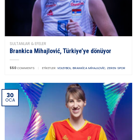
SULTANLAR & EFELER
Brankica Mihajlović, Türkiye’ye dönüyor
550
COMMENTS
|
ETIKETLER:
VOLEYBOL
,
BRANKICA MIHAJLOVIC
,
ZEREN SPOR
30
OCA