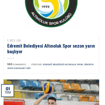
1. VE 2. LIG
Edremit Belediyesi Altınoluk Spor sezon yarın
başlıyor
550
COMMENTS
|
ETIKETLER:
EDREMIT BELEDIYESI ALTINOLUK SPOR
,
SIGORTA
SHOP KADINLAR 1.LIGI
01
TEM