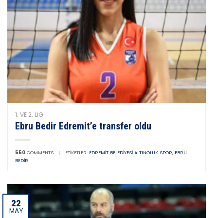
1. VE 2. LIG
Ebru Bedir Edremit’e transfer oldu
550
COMMENTS
|
ETIKETLER:
EDREMIT BELEDIYESI ALTINOLUK SPOR
,
EBRU
BEDIR
22
MAY