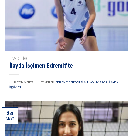
1. VE 2. LIG
İlayda İşçimen Edremit’te
550
COMMENTS
|
ETIKETLER:
EDREMIT BELEDIYESI ALTINOLUK SPOR
,
İLAYDA
İŞÇIMEN
24
MAY