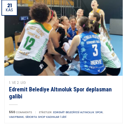
21
KAS
1. VE 2. LIG
Edremit Belediye Altınoluk Spor deplasman
galibi
550
COMMENTS
|
ETIKETLER:
EDREMIT BELEDIYESI ALTINOLUK SPOR
,
VAKIFBANK
,
SIGORTA SHOP KADINLAR 1.LIGI