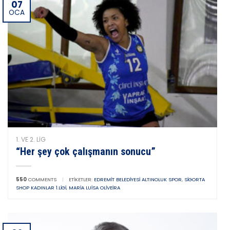
07
OCA
1. VE 2. LIG
“Her şey çok çalışmanın sonucu”
550
COMMENTS
|
ETIKETLER:
EDREMIT BELEDIYESI ALTINOLUK SPOR
,
SIGORTA
SHOP KADINLAR 1.LIGI
,
MARIA LUISA OLIVEIRA