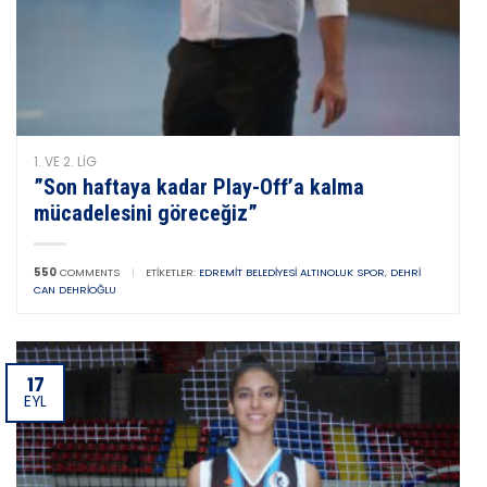
1. VE 2. LIG
”Son haftaya kadar Play-Off’a kalma
mücadelesini göreceğiz”
550
COMMENTS
|
ETIKETLER:
EDREMIT BELEDIYESI ALTINOLUK SPOR
,
DEHRI
CAN DEHRIOĞLU
17
EYL