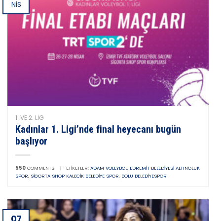
NIS
1. VE 2. LIG
Kadınlar 1. Ligi’nde final heyecanı bugün
başlıyor
550
COMMENTS
|
ETIKETLER:
ADAM VOLEYBOL
,
EDREMIT BELEDIYESI ALTINOLUK
SPOR
,
SIGORTA SHOP KALECIK BELEDIYE SPOR
,
BOLU BELEDIYESPOR
07