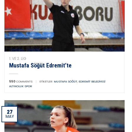
1. VE 2. LIG
Mustafa Söğüt Edremit’te
550
COMMENTS
|
ETIKETLER:
MUSTAFA SÖĞÜT
,
EDREMIT BELEDIYESI
ALTINOLUK SPOR
27
MAY