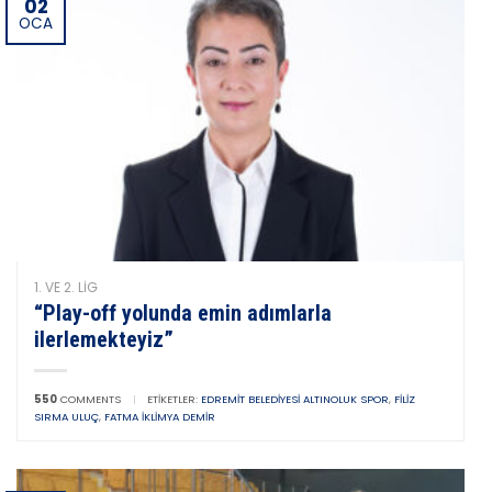
02
OCA
1. VE 2. LIG
“Play-off yolunda emin adımlarla
ilerlemekteyiz”
550
COMMENTS
|
ETIKETLER:
EDREMIT BELEDIYESI ALTINOLUK SPOR
,
FILIZ
SIRMA ULUÇ
,
FATMA İKLIMYA DEMIR