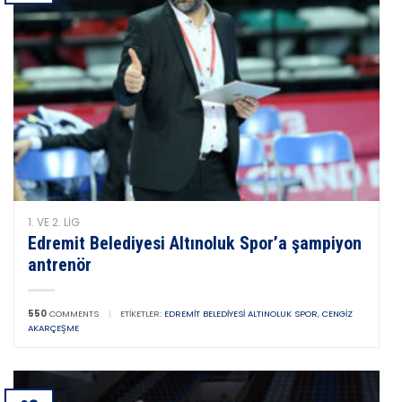
1. VE 2. LIG
Edremit Belediyesi Altınoluk Spor’a şampiyon
antrenör
550
COMMENTS
|
ETIKETLER:
EDREMIT BELEDIYESI ALTINOLUK SPOR
,
CENGIZ
AKARÇEŞME