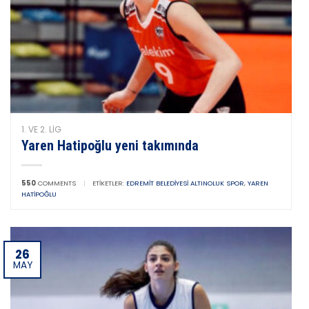
1. VE 2. LIG
Yaren Hatipoğlu yeni takımında
550
COMMENTS
|
ETIKETLER:
EDREMIT BELEDIYESI ALTINOLUK SPOR
,
YAREN
HATIPOĞLU
26
MAY