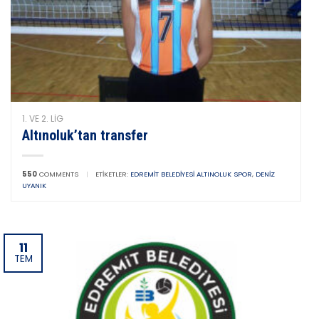
1. VE 2. LIG
Altınoluk’tan transfer
550
COMMENTS
|
ETIKETLER:
EDREMIT BELEDIYESI ALTINOLUK SPOR
,
DENIZ
UYANIK
11
TEM