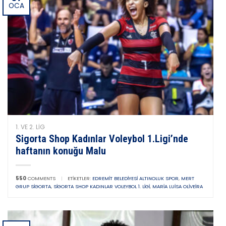
OCA
1. VE 2. LIG
Sigorta Shop Kadınlar Voleybol 1.Ligi’nde
haftanın konuğu Malu
550
COMMENTS
|
ETIKETLER:
EDREMIT BELEDIYESI ALTINOLUK SPOR
,
MERT
GRUP SIGORTA
,
SIGORTA SHOP KADINLAR VOLEYBOL 1. LIGI
,
MARIA LUISA OLIVEIRA