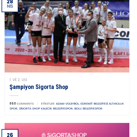
28
NIS
1. VE 2. LIG
Şampiyon Sigorta Shop
550
COMMENTS
|
ETIKETLER:
ADAM VOLEYBOL
,
EDREMIT BELEDIYESI ALTINOLUK
SPOR
,
SIGORTA SHOP KALECIK BELEDIYESPOR
,
BOLU BELEDIYESPOR
26