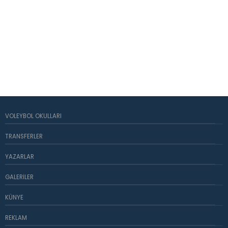
VOLEYBOL OKULLARI
TRANSFERLER
YAZARLAR
GALERILER
KÜNYE
REKLAM