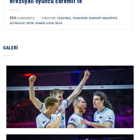
Brezilyalı oyuncu Edremit’te
550
COMMENTS
|
ETIKETLER:
VOLEYBOL
,
TRANSFER
,
EDREMIT BELEDIYESI
ALTINOLUK SPOR
,
MARIA LUISA SILVA
GALERI