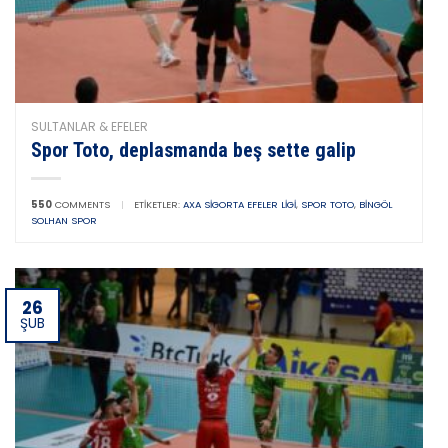
SULTANLAR & EFELER
Spor Toto, deplasmanda beş sette galip
550
COMMENTS
|
ETIKETLER:
AXA SIGORTA EFELER LIGI
,
SPOR TOTO
,
BINGÖL
SOLHAN SPOR
26
ŞUB