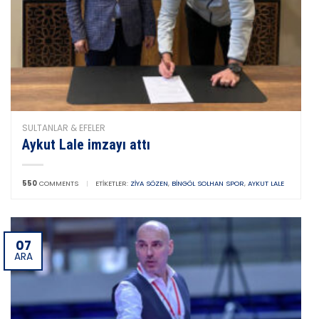
SULTANLAR & EFELER
Aykut Lale imzayı attı
550
COMMENTS
|
ETIKETLER:
ZIYA SÖZEN
,
BINGÖL SOLHAN SPOR
,
AYKUT LALE
07
ARA