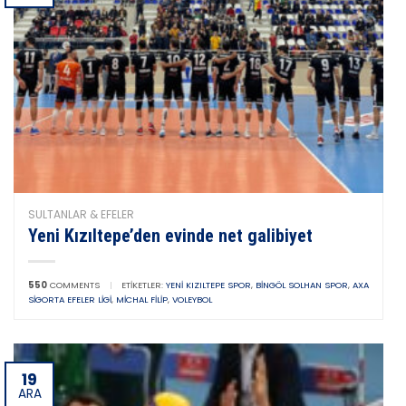
SULTANLAR & EFELER
Yeni Kızıltepe’den evinde net galibiyet
550
COMMENTS
|
ETIKETLER:
YENI KIZILTEPE SPOR
,
BINGÖL SOLHAN SPOR
,
AXA
SIGORTA EFELER LIGI
,
MICHAL FILIP
,
VOLEYBOL
19
ARA