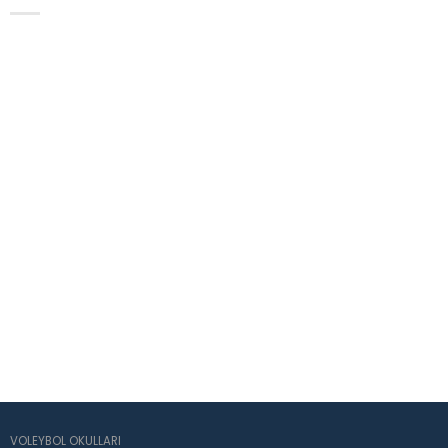
VOLEYBOL OKULLARI