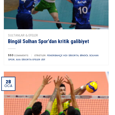
SULTANLAR & EFELER
Bingöl Solhan Spor’dan kritik galibiyet
550
COMMENTS
|
ETIKETLER:
FENERBAHÇE HDI SIGORTA
,
BINGÖL SOLHAN
SPOR
,
AXA SIGORTA EFELER LIGI
28
OCA