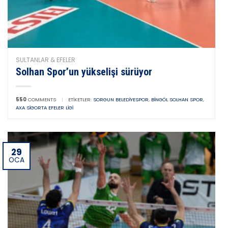
SULTANLAR & EFELER
Solhan Spor’un yükselişi sürüyor
550
COMMENTS
|
ETIKETLER:
SORGUN BELEDIYESPOR
,
BINGÖL SOLHAN SPOR
,
AXA SIGORTA EFELER LIGI
29
OCA