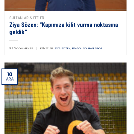
SULTANLAR & EFELER
Ziya Sözen: “Kapımıza kilit vurma noktasına
geldik”
550
COMMENTS
|
ETIKETLER:
ZIYA SÖZEN
,
BINGÖL SOLHAN SPOR
10
ARA