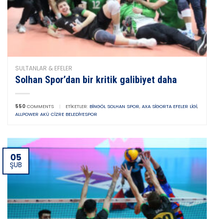
SULTANLAR & EFELER
Solhan Spor’dan bir kritik galibiyet daha
550
COMMENTS
|
ETIKETLER:
BINGÖL SOLHAN SPOR
,
AXA SIGORTA EFELER LIGI
,
ALLPOWER AKÜ CIZRE BELEDIYESPOR
05
ŞUB