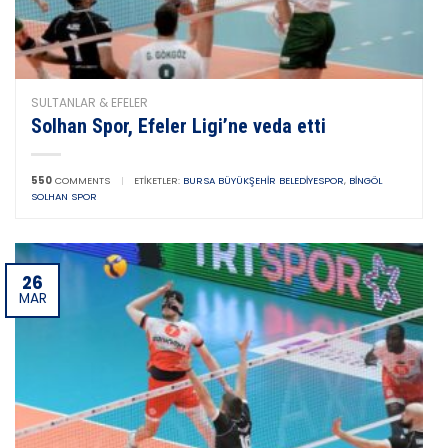
SULTANLAR & EFELER
Solhan Spor, Efeler Ligi’ne veda etti
550
COMMENTS
|
ETIKETLER:
BURSA BÜYÜKŞEHIR BELEDIYESPOR
,
BINGÖL
SOLHAN SPOR
26
MAR