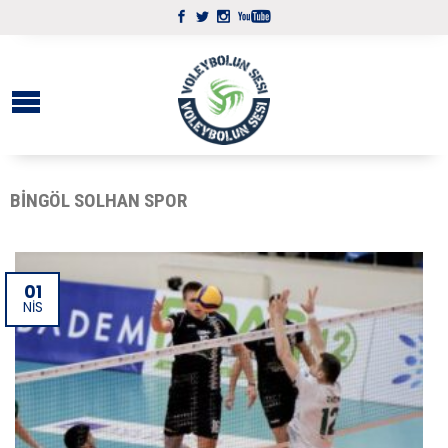
BINGÖL SOLHAN SPOR
01
NIS