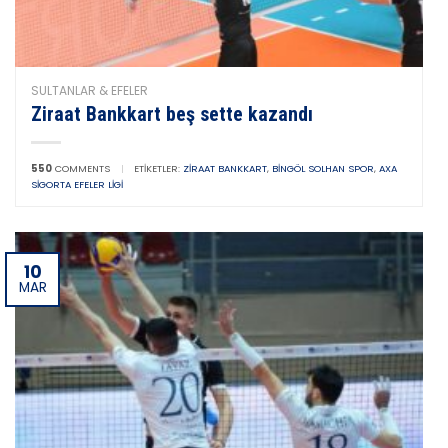
SULTANLAR & EFELER
Ziraat Bankkart beş sette kazandı
550
COMMENTS
|
ETIKETLER:
ZIRAAT BANKKART
,
BINGÖL SOLHAN SPOR
,
AXA
SIGORTA EFELER LIGI
10
MAR