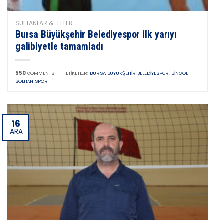
SULTANLAR & EFELER
Bursa Büyükşehir Belediyespor ilk yarıyı
galibiyetle tamamladı
550
COMMENTS
|
ETIKETLER:
BURSA BÜYÜKŞEHIR BELEDIYESPOR
,
BINGÖL
SOLHAN SPOR
16
ARA