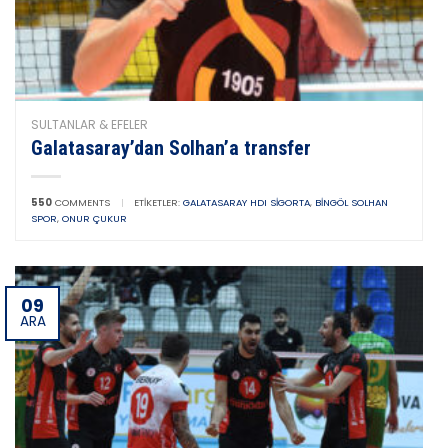
SULTANLAR & EFELER
Galatasaray’dan Solhan’a transfer
550
COMMENTS
|
ETIKETLER:
GALATASARAY HDI SIGORTA
,
BINGÖL SOLHAN
SPOR
,
ONUR ÇUKUR
09
ARA