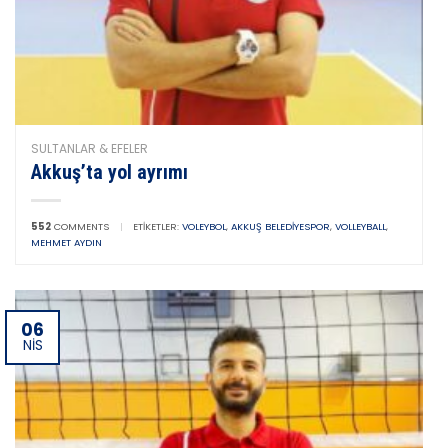
SULTANLAR & EFELER
Akkuş’ta yol ayrımı
552
COMMENTS
|
ETIKETLER:
VOLEYBOL
,
AKKUŞ BELEDIYESPOR
,
VOLLEYBALL
,
MEHMET AYDIN
06
NIS