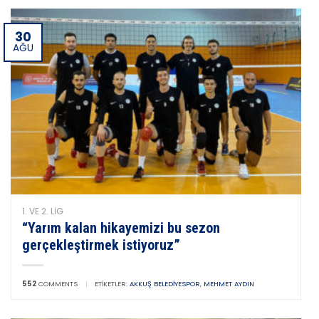
30
AĞU
1. VE 2. LIG
“Yarım kalan hikayemizi bu sezon
gerçekleştirmek istiyoruz”
552
COMMENTS
|
ETIKETLER:
AKKUŞ BELEDIYESPOR
,
MEHMET AYDIN