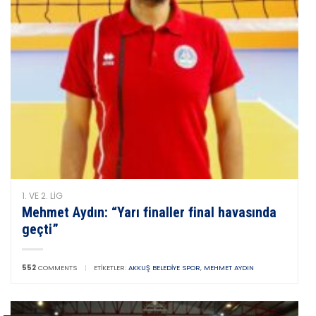
1. VE 2. LIG
Mehmet Aydın: “Yarı finaller final havasında
geçti”
552
COMMENTS
|
ETIKETLER:
AKKUŞ BELEDIYE SPOR
,
MEHMET AYDIN