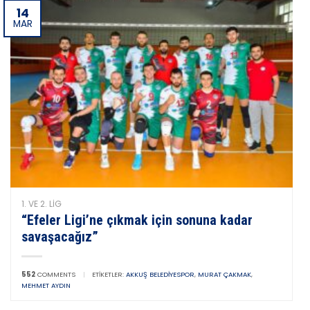
14
MAR
1. VE 2. LIG
“Efeler Ligi’ne çıkmak için sonuna kadar
savaşacağız”
552
COMMENTS
|
ETIKETLER:
AKKUŞ BELEDIYESPOR
,
MURAT ÇAKMAK
,
MEHMET AYDIN