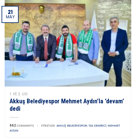
21
MAY
1. VE 2. LIG
Akkuş Belediyespor Mehmet Aydın’la ‘devam’
dedi
552
COMMENTS
|
ETIKETLER:
AKKUŞ BELEDIYESPOR
,
İSA DEMIRCI
,
MEHMET
AYDIN