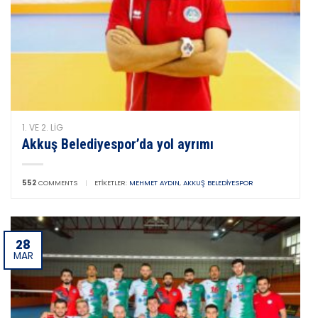
1. VE 2. LIG
Akkuş Belediyespor’da yol ayrımı
552
COMMENTS
|
ETIKETLER:
MEHMET AYDIN
,
AKKUŞ BELEDIYESPOR
28
MAR