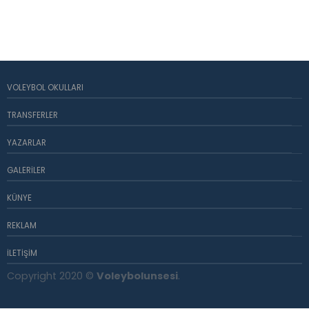
VOLEYBOL OKULLARI
TRANSFERLER
YAZARLAR
GALERILER
KÜNYE
REKLAM
İLETIŞIM
Copyright 2020 ©
Voleybolunsesi
.