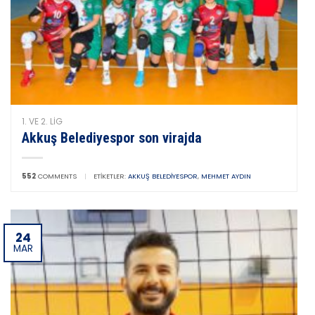
1. VE 2. LIG
Akkuş Belediyespor son virajda
552
COMMENTS
|
ETIKETLER:
AKKUŞ BELEDIYESPOR
,
MEHMET AYDIN
24
MAR