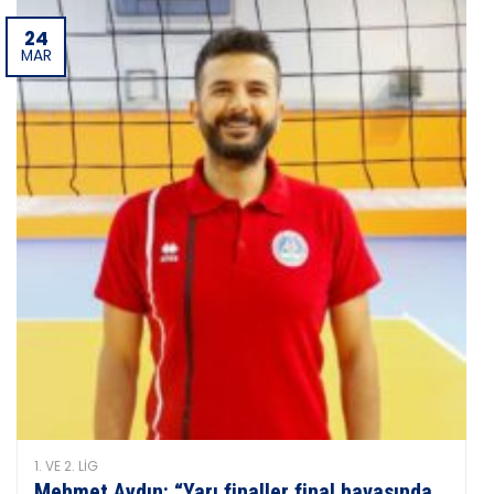
24
MAR
1. VE 2. LIG
Mehmet Aydın: “Yarı finaller final havasında