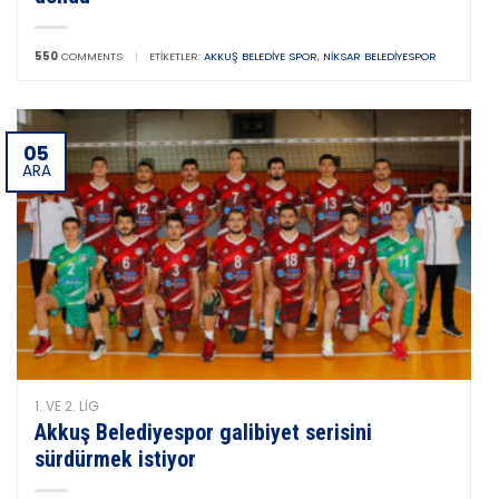
550
COMMENTS
|
ETIKETLER:
AKKUŞ BELEDIYE SPOR
,
NIKSAR BELEDIYESPOR
05
ARA
1. VE 2. LIG
Akkuş Belediyespor galibiyet serisini
sürdürmek istiyor