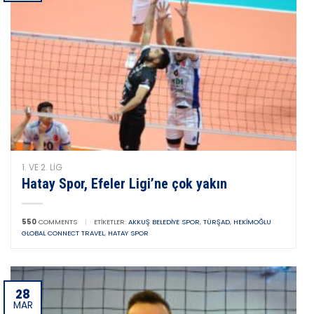
1. VE 2. LIG
Hatay Spor, Efeler Ligi’ne çok yakın
550
COMMENTS
|
ETIKETLER:
AKKUŞ BELEDIYE SPOR
,
TÜRŞAD
,
HEKIMOĞLU
GLOBAL CONNECT TRAVEL
,
HATAY SPOR
28
MAR