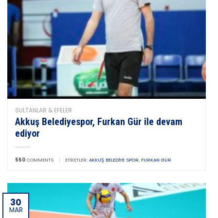
SULTANLAR & EFELER
Akkuş Belediyespor, Furkan Gür ile devam
ediyor
550
COMMENTS
|
ETIKETLER:
AKKUŞ BELEDIYE SPOR
,
FURKAN GÜR
30
MAR