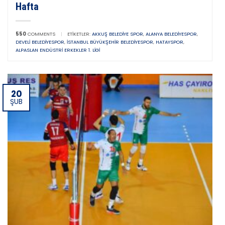
Hafta
550
COMMENTS
|
ETIKETLER:
AKKUŞ BELEDIYE SPOR
,
ALANYA BELEDIYESPOR
,
DEVELI BELEDIYESPOR
,
İSTANBUL BÜYÜKŞEHIR BELEDIYESPOR
,
HATAYSPOR
,
ALPASLAN ENDÜSTRI ERKEKLER 1. LIGI
20
ŞUB