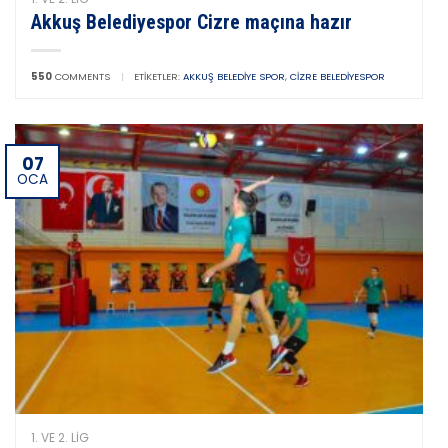
Akkuş Belediyespor Cizre maçına hazır
550
COMMENTS
|
ETIKETLER:
AKKUŞ BELEDIYE SPOR
,
CIZRE BELEDIYESPOR
07
OCA
1. VE 2. LIG