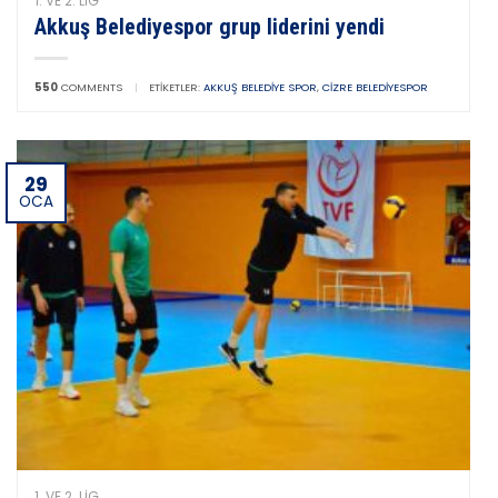
1. VE 2. LIG
Akkuş Belediyespor grup liderini yendi
550
COMMENTS
|
ETIKETLER:
AKKUŞ BELEDIYE SPOR
,
CIZRE BELEDIYESPOR
29
OCA
1. VE 2. LIG