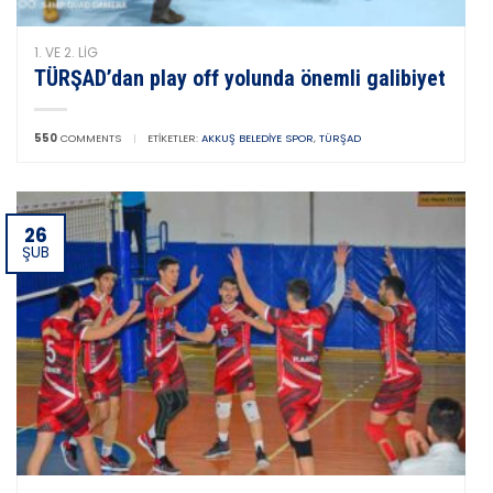
1. VE 2. LIG
TÜRŞAD’dan play off yolunda önemli galibiyet
550
COMMENTS
|
ETIKETLER:
AKKUŞ BELEDIYE SPOR
,
TÜRŞAD
26
ŞUB