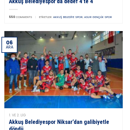
Akkuş Belediyespor’da dedef 4’te 4
550
COMMENTS
|
ETIKETLER:
AKKUŞ BELEDIYE SPOR
,
ASUR GENÇLIK SPOR
06
ARA
1. VE 2. LIG
Akkuş Belediyespor Niksar’dan galibiyetle
döndü