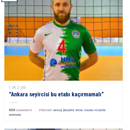
1. VE 2. LIG
“Ankara seyircisi bu etabı kaçırmamalı”
550
COMMENTS
|
ETIKETLER:
AKKUŞ BELEDIYE SPOR
,
HASAN HÜSEYIN
MERMER