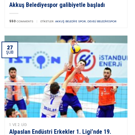
Akkuş Belediyespor galibiyetle başladı
550
COMMENTS
|
ETIKETLER:
AKKUŞ BELEDIYE SPOR
,
DEVELI BELEDIYESPOR
27
ŞUB
1. VE 2. LIG
Alpaslan Endüstri Erkekler 1. Ligi’nde 19.