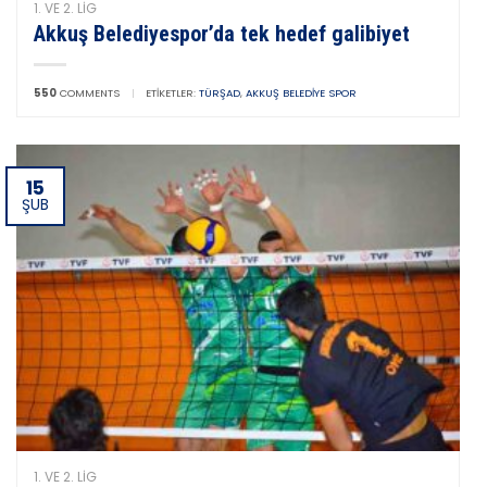
1. VE 2. LIG
Akkuş Belediyespor’da tek hedef galibiyet
550
COMMENTS
|
ETIKETLER:
TÜRŞAD
,
AKKUŞ BELEDIYE SPOR
15
ŞUB
1. VE 2. LIG