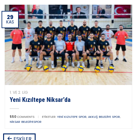
29
KAS
1. VE 2. LIG
Yeni Kızıltepe Niksar’da
550
COMMENTS
|
ETIKETLER:
YENI KIZILTEPE SPOR
,
AKKUŞ BELEDIYE SPOR
,
NIKSAR BELEDIYESPOR
ESKILER