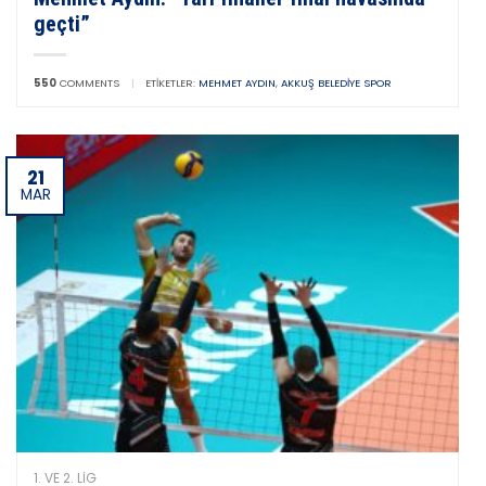
geçti”
550
COMMENTS
|
ETIKETLER:
MEHMET AYDIN
,
AKKUŞ BELEDIYE SPOR
21
MAR
1. VE 2. LIG