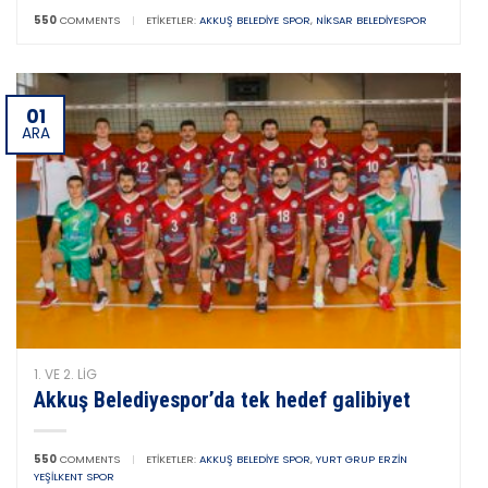
550
COMMENTS
|
ETIKETLER:
AKKUŞ BELEDIYE SPOR
,
NIKSAR BELEDIYESPOR
01
ARA
1. VE 2. LIG
Akkuş Belediyespor’da tek hedef galibiyet
550
COMMENTS
|
ETIKETLER:
AKKUŞ BELEDIYE SPOR
,
YURT GRUP ERZIN
YEŞILKENT SPOR