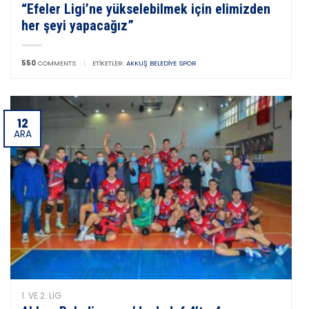
“Efeler Ligi’ne yükselebilmek için elimizden
her şeyi yapacağız”
550
COMMENTS
|
ETIKETLER:
AKKUŞ BELEDIYE SPOR
12
ARA
1. VE 2. LIG