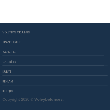
VOLEYBOL OKULLARI
TRANSFERLER
YAZARLAR
GALERILER
KÜNYE
REKLAM
İLETIŞIM
Copyright 2020 ©
Voleybolunsesi
.