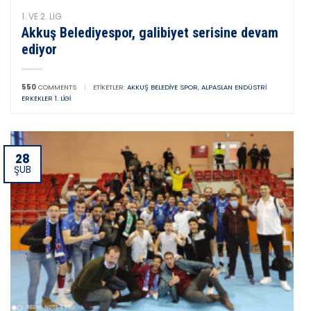
1. VE 2. LIG
Akkuş Belediyespor, galibiyet serisine devam
ediyor
550
COMMENTS
|
ETIKETLER:
AKKUŞ BELEDIYE SPOR
,
ALPASLAN ENDÜSTRI
ERKEKLER 1. LIGI
28
ŞUB