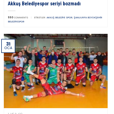
Akkuş Belediyespor seriyi bozmadı
550
COMMENTS
|
ETIKETLER:
AKKUŞ BELEDIYE SPOR
,
ŞANLIURFA BÜYÜKŞEHIR
BELEDIYESPOR
31
OCA