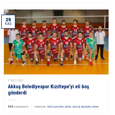
29
KAS
1. VE 2. LIG
Akkuş Belediyespor Kızıltepe’yi eli boş
gönderdi
550
COMMENTS
|
ETIKETLER:
YENI KIZILTEPE SPOR
,
AKKUŞ BELEDIYE SPOR