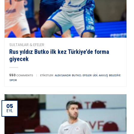
SULTANLAR & EFELER
Rus yıldız Butko ilk kez Türkiye’de forma
giyecek
550
COMMENTS
|
ETIKETLER:
ALEKSANDR BUTKO
,
EFELER LIGI
,
AKKUŞ BELEDIYE
SPOR
05
EYL